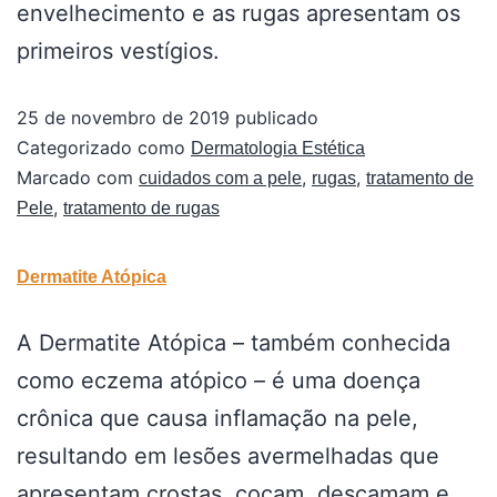
envelhecimento e as rugas apresentam os
primeiros vestígios.
25 de novembro de 2019
publicado
Categorizado como
Dermatologia Estética
Marcado com
,
,
cuidados com a pele
rugas
tratamento de
,
Pele
tratamento de rugas
Dermatite Atópica
A Dermatite Atópica – também conhecida
como eczema atópico – é uma doença
crônica que causa inflamação na pele,
resultando em lesões avermelhadas que
apresentam crostas, coçam, descamam e,