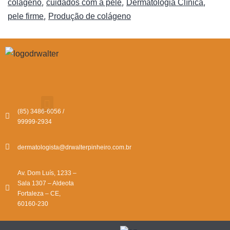
,
,
,
colágeno
cuidados com a pele
Dermatologia Clínica
,
pele firme
Produção de colágeno
(85) 3486-6056 /
99999-2934
dermatologista@drwalterpinheiro.com.br
Av. Dom Luís, 1233 –
Sala 1307 – Aldeota
Fortaleza – CE,
60160-230