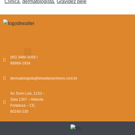
,
,
Clínica
dermatologista
Gravidez pele
(85) 3486-6056 /
99999-2934
dermatologista@drwalterpinheiro.com.br
Av. Dom Luís, 1233 –
Sala 1307 – Aldeota
Fortaleza – CE,
60160-230