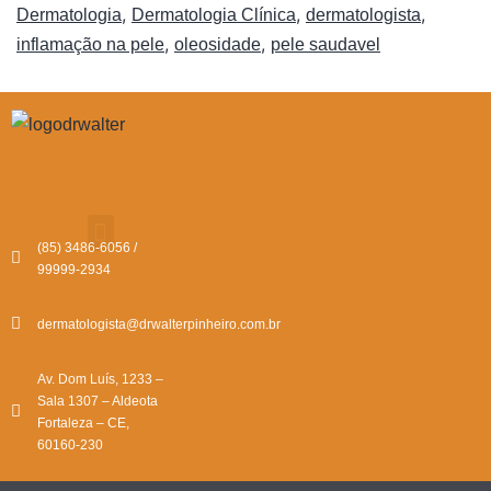
,
,
,
Dermatologia
Dermatologia Clínica
dermatologista
,
,
inflamação na pele
oleosidade
pele saudavel
(85) 3486-6056 /
99999-2934
dermatologista@drwalterpinheiro.com.br
Av. Dom Luís, 1233 –
Sala 1307 – Aldeota
Fortaleza – CE,
60160-230