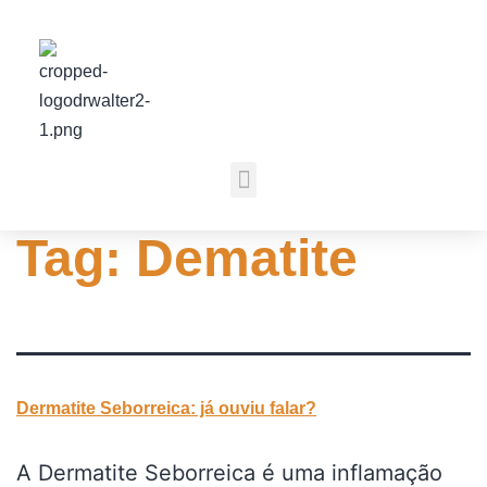
Tag:
Dematite
Dermatite Seborreica: já ouviu falar?
A Dermatite Seborreica é uma inflamação