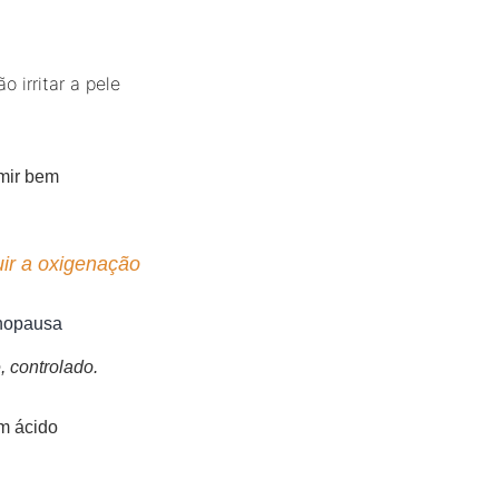
irritar a pele
rmir bem
uir a oxigenação
enopausa
, controlado.
om ácido