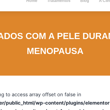
Home
Tratamentos
Blog
A Clín
ADOS COM A PELE DURA
MENOPAUSA
ng to access array offset on false in
er/public_html/wp-content/plugins/elementor