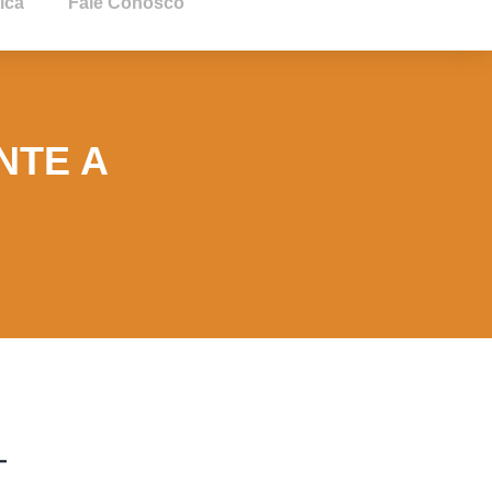
ica
Fale Conosco
NTE A
-