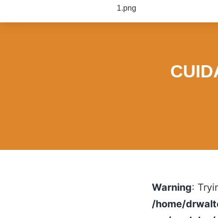
CUID
Warning
: Tryi
/home/drwalt