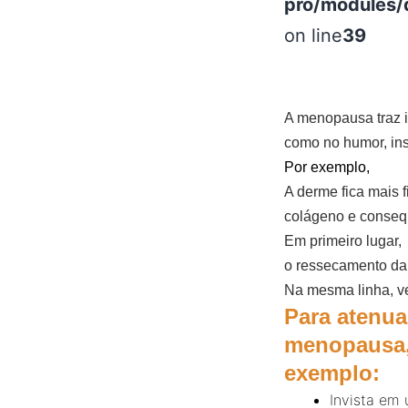
pro/modules/
on line
39
A menopausa traz i
como no humor, in
Por exemplo,
A derme fica mais f
colágeno e consequ
Em primeiro lugar,
o ressecamento da 
Na mesma linha, v
Para atenua
menopausa,
exemplo:
Invista em