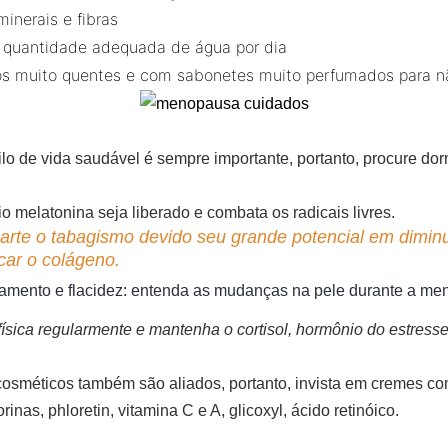
minerais e fibras
quantidade adequada de água por dia
s muito quentes e com sabonetes muito perfumados para não 
ilo de vida saudável é sempre importante, portanto, procure do
o melatonina seja liberado e combata os radicais livres.
arte o tabagismo devido seu grande potencial em dimin
car o colágeno.
mento e flacidez: entenda as mudanças na pele durante a m
física regularmente e mantenha o cortisol, hormônio do estresse
 cosméticos também são aliados, portanto, invista em cremes c
inas, phloretin, vitamina C e A, glicoxyl, ácido retinóico.