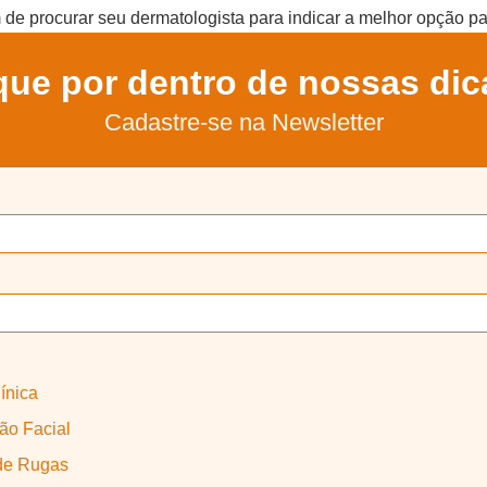
e procurar seu dermatologista para indicar a melhor opção pa
que por dentro de nossas dic
Cadastre-se na Newsletter
ínica
o Facial
de Rugas