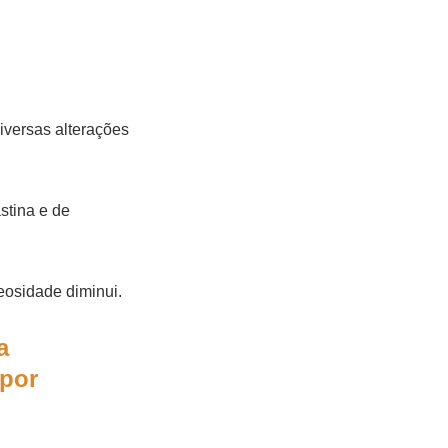
iversas alterações
stina e de
eosidade diminui.
a
por